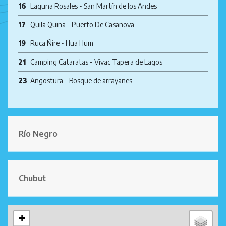
16
Laguna Rosales - San Martín de los Andes
17
Quila Quina – Puerto De Casanova
19
Ruca Ñire - Hua Hum
21
Camping Cataratas - Vivac Tapera de Lagos
23
Angostura – Bosque de arrayanes
Río Negro
Chubut
+