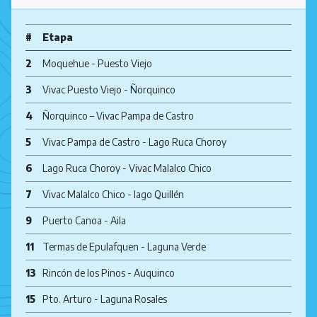
#
Etapa
2
Moquehue - Puesto Viejo
3
Vivac Puesto Viejo - Ñorquinco
4
Ñorquinco – Vivac Pampa de Castro
5
Vivac Pampa de Castro - Lago Ruca Choroy
6
Lago Ruca Choroy - Vivac Malalco Chico
7
Vivac Malalco Chico - lago Quillén
9
Puerto Canoa - Aila
11
Termas de Epulafquen - Laguna Verde
13
Rincón de los Pinos - Auquinco
15
Pto. Arturo - Laguna Rosales